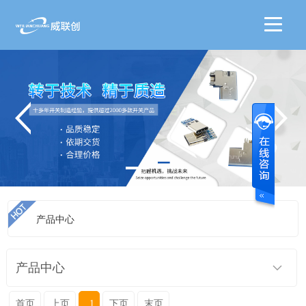
产品中心
位置 ：
首页
>
产品中心
>
轻触开关系列
>
轻触6.2*6.2
产品中心
首页
上页
1
下页
末页